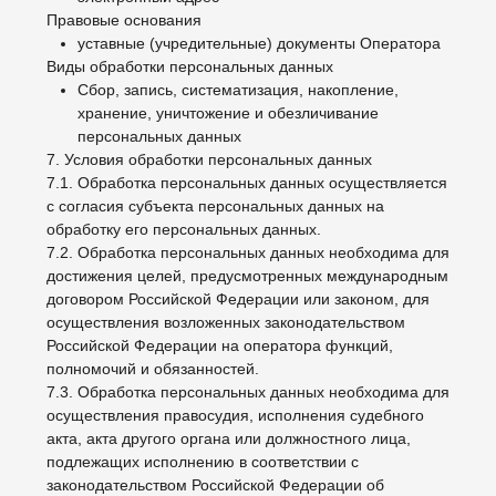
обеспечивает конфиденциальность персональных
данных.
8.8. Оператор осуществляет хранение персональных
данных в форме, позволяющей определить субъекта
персональных данных, не дольше, чем этого требуют
цели обработки персональных данных, если срок
хранения персональных данных не установлен
федеральным законом, договором, стороной
которого, выгодоприобретателем или поручителем по
которому является субъект персональных данных.
8.9. Условием прекращения обработки персональных
данных может являться достижение целей обработки
персональных данных, истечение срока действия
согласия субъекта персональных данных, отзыв
согласия субъектом персональных данных или
требование о прекращении обработки персональных
данных, а также выявление неправомерной обработки
персональных данных.
9. Перечень действий, производимых Оператором с
полученными персональными данными
9.1. Оператор осуществляет сбор, запись,
систематизацию, накопление, хранение, уточнение
(обновление, изменение), извлечение, использование,
передачу (распространение, предоставление, доступ),
обезличивание, блокирование, удаление и
уничтожение персональных данных.
9.2. Оператор осуществляет автоматизированную
обработку персональных данных с получением и/или
передачей полученной информации по
информационно-телекоммуникационным сетям или