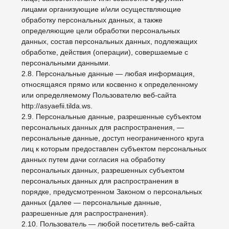
кругу лиц.
2.12. Распространение персональных данных —
любые действия, направленные на раскрытие
персональных данных неопределенному кругу лиц
(передача персональных данных) или на
ознакомление с персональными данными
неограниченного круга лиц, в том числе
обнародование персональных данных в средствах
массовой информации, размещение в
информационно-телекоммуникационных сетях или
предоставление доступа к персональным данным
каким-либо иным способом.
2.13. Трансграничная передача персональных данных
— передача персональных данных на территорию
иностранного государства органу власти иностранного
государства, иностранному физическому или
иностранному юридическому лицу.
2.14. Уничтожение персональных данных — любые
действия, в результате которых персональные данные
уничтожаются безвозвратно с невозможностью
дальнейшего восстановления содержания
персональных данных в информационной системе
персональных данных и/или уничтожаются
материальные носители персональных данных.
3. Основные права и обязанности Оператора
3.1. Оператор имеет право:
— получать от субъекта персональных данных
достоверные информацию и/или документы,
содержащие персональные данные;
— в случае отзыва субъектом персональных данных