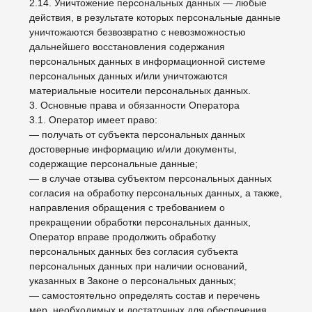
неограниченный доступ к настоящей Политике в
отношении обработки персональных данных;
— принимать правовые, организационные и
технические меры для защиты персональных данных
от неправомерного или случайного доступа к ним,
уничтожения, изменения, блокирования, копирования,
предоставления, распространения персональных
данных, а также от иных неправомерных действий в
отношении персональных данных;
— прекратить передачу (распространение,
предоставление, доступ) персональных данных,
прекратить обработку и уничтожить персональные
данные в порядке и случаях, предусмотренных
Законом о персональных данных;
— исполнять иные обязанности, предусмотренные
Законом о персональных данных.
4. Основные права и обязанности субъектов
персональных данных
4.1. Субъекты персональных данных имеют право:
— получать информацию, касающуюся обработки его
персональных данных, за исключением случаев,
предусмотренных федеральными законами.
Сведения предоставляются субъекту персональных
данных Оператором в доступной форме, и в них не
должны содержаться персональные данные,
относящиеся к другим субъектам персональных
данных, за исключением случаев, когда имеются
законные основания для раскрытия таких
персональных данных. Перечень информации и
порядок ее получения установлен Законом о