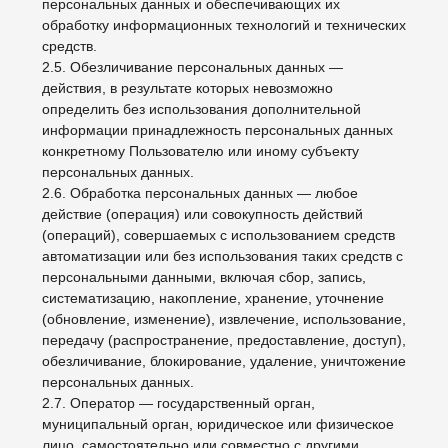
обезличивание, блокирование, удаление, уничтожение
персональных данных.
2.7. Оператор — государственный орган,
муниципальный орган, юридическое или физическое
лицо, самостоятельно или совместно с другими
лицами организующие и/или осуществляющие
обработку персональных данных, а также
определяющие цели обработки персональных
данных, состав персональных данных, подлежащих
обработке, действия (операции), совершаемые с
персональными данными.
2.8. Персональные данные — любая информация,
относящаяся прямо или косвенно к определенному
или определяемому Пользователю веб-сайта
http://asyaefii.tilda.ws.
2.9. Персональные данные, разрешенные субъектом
персональных данных для распространения, —
персональные данные, доступ неограниченного круга
лиц к которым предоставлен субъектом персональных
данных путем дачи согласия на обработку
персональных данных, разрешенных субъектом
персональных данных для распространения в
порядке, предусмотренном Законом о персональных
данных (далее — персональные данные,
разрешенные для распространения).
2.10. Пользователь — любой посетитель веб-сайта
http://asyaefii.tilda.ws.
2.11. Предоставление персональных данных —
действия, направленные на раскрытие персональных
данных определенному лицу или определенному