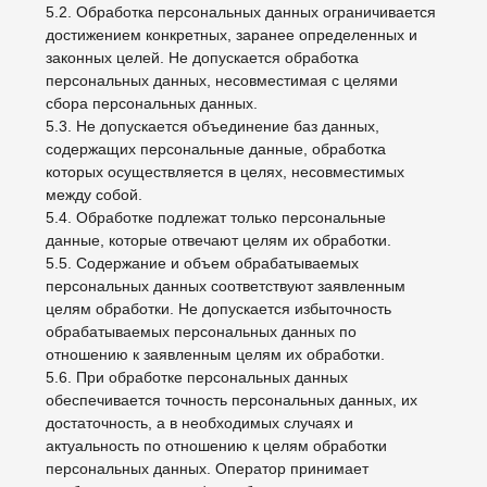
данных, подлежащих опубликованию или
обязательному раскрытию в соответствии с
федеральным законом.
8. Порядок сбора, хранения, передачи и других видов
обработки персональных данных
Безопасность персональных данных, которые
обрабатываются Оператором, обеспечивается путем
реализации правовых, организационных и
технических мер, необходимых для выполнения в
полном объеме требований действующего
законодательства в области защиты персональных
данных.
8.1. Оператор обеспечивает сохранность
персональных данных и принимает все возможные
меры, исключающие доступ к персональным данным
неуполномоченных лиц.
8.2. Персональные данные Пользователя никогда, ни
при каких условиях не будут переданы третьим лицам,
за исключением случаев, связанных с исполнением
действующего законодательства либо в случае, если
субъектом персональных данных дано согласие
Оператору на передачу данных третьему лицу для
исполнения обязательств по гражданско-правовому
договору.
8.3. В случае выявления неточностей в персональных
данных, Пользователь может актуализировать их
самостоятельно, путем направления Оператору
уведомление на адрес электронной почты Оператора
asaksonova@gmail.com с пометкой «Актуализация
персональных данных».