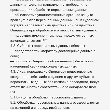
договором Российской Федерации или законом, для
осуществления возложенных законодательством
Российской Федерации на оператора функций,
полномочий и обязанностей.
7.3. Обработка персональных данных необходима для
осуществления правосудия, исполнения судебного
акта, акта другого органа или должностного лица,
подлежащих исполнению в соответствии с
законодательством Российской Федерации об
исполнительном производстве.
7.4. Обработка персональных данных необходима для
исполнения договора, стороной которого либо
выгодоприобретателем или поручителем по которому
является субъект персональных данных, а также для
заключения договора по инициативе субъекта
персональных данных или договора, по которому
субъект персональных данных будет являться
выгодоприобретателем или поручителем.
7.5. Обработка персональных данных необходима для
осуществления прав и законных интересов оператора
или третьих лиц либо для достижения общественно
значимых целей при условии, что при этом не
нарушаются права и свободы субъекта персональных
данных.
7.6. Осуществляется обработка персональных
данных, доступ неограниченного круга лиц к которым
предоставлен субъектом персональных данных либо
по его просьбе (далее — общедоступные
персональные данные).
7.7. Осуществляется обработка персональных