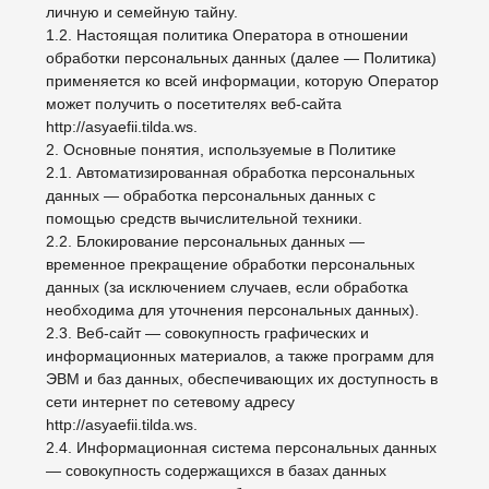
данных — обработка персональных данных с
помощью средств вычислительной техники.
2.2. Блокирование персональных данных —
временное прекращение обработки персональных
данных (за исключением случаев, если обработка
необходима для уточнения персональных данных).
2.3. Веб-сайт — совокупность графических и
информационных материалов, а также программ для
ЭВМ и баз данных, обеспечивающих их доступность в
сети интернет по сетевому адресу
http://asyaefii.tilda.ws.
2.4. Информационная система персональных данных
— совокупность содержащихся в базах данных
персональных данных и обеспечивающих их
обработку информационных технологий и технических
средств.
2.5. Обезличивание персональных данных —
действия, в результате которых невозможно
определить без использования дополнительной
информации принадлежность персональных данных
конкретному Пользователю или иному субъекту
персональных данных.
2.6. Обработка персональных данных — любое
действие (операция) или совокупность действий
(операций), совершаемых с использованием средств
автоматизации или без использования таких средств с
персональными данными, включая сбор, запись,
систематизацию, накопление, хранение, уточнение
(обновление, изменение), извлечение, использование,
передачу (распространение, предоставление, доступ),