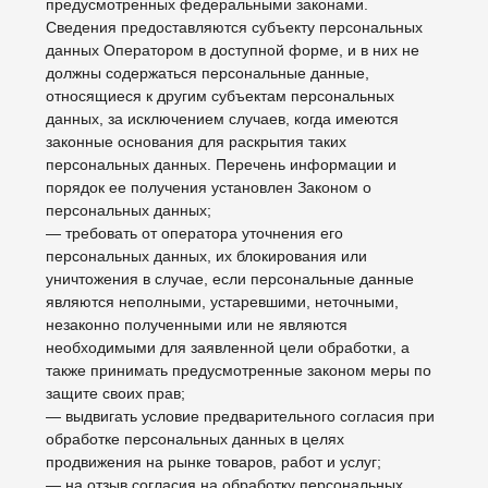
персональных данных, не дольше, чем этого требуют
цели обработки персональных данных, если срок
хранения персональных данных не установлен
федеральным законом, договором, стороной
которого, выгодоприобретателем или поручителем по
которому является субъект персональных данных.
Обрабатываемые персональные данные
уничтожаются либо обезличиваются по достижении
целей обработки или в случае утраты необходимости
в достижении этих целей, если иное не
предусмотрено федеральным законом.
6. Цели обработки персональных данных
Цель обработки
информирование Пользователя посредством
отправки электронных писем
Персональные данные
электронный адрес
Правовые основания
уставные (учредительные) документы Оператора
Виды обработки персональных данных
Сбор, запись, систематизация, накопление,
хранение, уничтожение и обезличивание
персональных данных
7. Условия обработки персональных данных
7.1. Обработка персональных данных осуществляется
с согласия субъекта персональных данных на
обработку его персональных данных.
7.2. Обработка персональных данных необходима для
достижения целей, предусмотренных международным