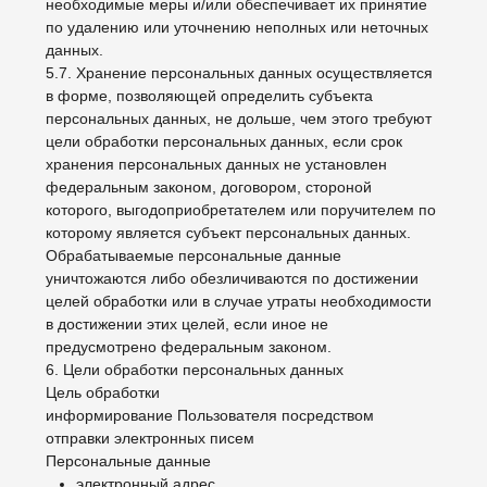
8.4. Срок обработки персональных данных
определяется достижением целей, для которых были
собраны персональные данные, если иной срок не
предусмотрен договором или действующим
законодательством.
Пользователь может в любой момент отозвать свое
согласие на обработку персональных данных,
направив Оператору уведомление посредством
электронной почты на электронный адрес Оператора
asaksonova@gmail.com с пометкой «Отзыв согласия
на обработку персональных данных».
8.5. Вся информация, которая собирается
сторонними сервисами, в том числе платежными
системами, средствами связи и другими
поставщиками услуг, хранится и обрабатывается
указанными лицами (Операторами) в соответствии с
их Пользовательским соглашением и Политикой
конфиденциальности. Субъект персональных данных
и/или с указанными документами. Оператор не несет
ответственность за действия третьих лиц, в том числе
указанных в настоящем пункте поставщиков услуг.
8.6. Установленные субъектом персональных данных
запреты на передачу (кроме предоставления
доступа), а также на обработку или условия обработки
(кроме получения доступа) персональных данных,
разрешенных для распространения, не действуют в
случаях обработки персональных данных в
государственных, общественных и иных публичных
интересах, определенных законодательством РФ.
8.7. Оператор при обработке персональных данных