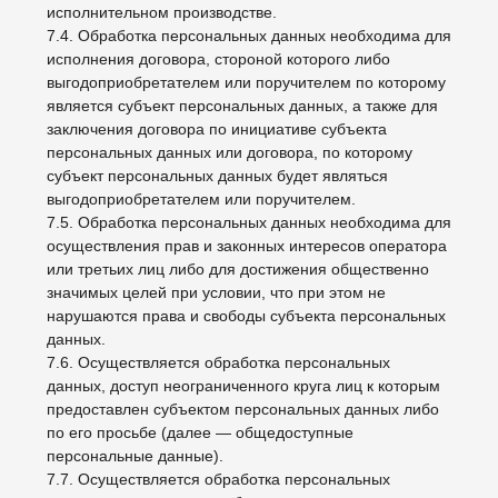
без таковой.
10. Трансграничная передача персональных данных
10.1. Оператор до начала осуществления
деятельности по трансграничной передаче
персональных данных обязан уведомить
уполномоченный орган по защите прав субъектов
персональных данных о своем намерении
осуществлять трансграничную передачу
персональных данных (такое уведомление
направляется отдельно от уведомления о намерении
осуществлять обработку персональных данных).
10.2. Оператор до подачи вышеуказанного
уведомления, обязан получить от органов власти
иностранного государства, иностранных физических
лиц, иностранных юридических лиц, которым
планируется трансграничная передача персональных
данных, соответствующие сведения.
11. Конфиденциальность персональных данных
Оператор и иные лица, получившие доступ к
персональным данным, обязаны не раскрывать
третьим лицам и не распространять персональные
данные без согласия субъекта персональных данных,
если иное не предусмотрено федеральным законом.
12. Заключительные положения
12.1. Пользователь может получить любые
разъяснения по интересующим вопросам,
касающимся обработки его персональных данных,
обратившись к Оператору с помощью электронной
почты asaksonova@gmail.com.
12.2. В данном документе будут отражены любые