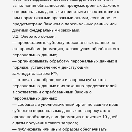
персональных данных;
— требовать от оператора уточнения его
персональных данных, их блокирования или
уничтожения в случае, если персональные данные
являются неполными, устаревшими, неточными,
незаконно полученными или не являются
необходимыми для заявленной цели обработки, а
также принимать предусмотренные законом меры по
защите своих прав;
— выдвигать условие предварительного согласия при
обработке персональных данных в целях
продвижения на рынке товаров, работ и услуг;
— на отзыв согласия на обработку персональных
данных, а также, на направление требования о
прекращении обработки персональных данных;
— обжаловать в уполномоченный орган по защите
прав субъектов персональных данных или в судебном
порядке неправомерные действия или бездействие
Оператора при обработке его персональных данных;
— на осуществление иных прав, предусмотренных
законодательством РФ.
4.2. Субъекты персональных данных обязаны:
— предоставлять Оператору достоверные данные о
себе;
— сообщать Оператору об уточнении (обновлении,
изменении) своих персональных данных.
4.3. Лица, передавшие Оператору недостоверные
сведения о себе, либо сведения о другом субъекте
персональных данных без согласия последнего, несут
ответственность в соответствии с законодательством