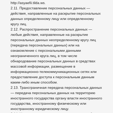
согласия на обработку персональных данных, а также,
направления обращения с требованием о
прекращении обработки персональных данных,
Оператор вправе продолжить обработку
персональных данных без согласия субъекта
персональных данных при наличии оснований,
указанных в Законе о персональных данных;
— самостоятельно определять состав и перечень
мер, необходимых и достаточных для обеспечения
выполнения обязанностей, предусмотренных Законом
о персональных данных и принятыми в соответствии с
ним нормативными правовыми актами, если иное не
предусмотрено Законом о персональных данных или
другими федеральными законами.
3.2. Оператор обязан:
— предоставлять субъекту персональных данных по
его просьбе информацию, касающуюся обработки его
персональных данных;
— организовывать обработку персональных данных в
порядке, установленном действующим
законодательством РФ;
— отвечать на обращения и запросы субъектов
персональных данных и их законных представителей
в соответствии с требованиями Закона о
персональных данных;
— сообщать в уполномоченный орган по защите прав
субъектов персональных данных по запросу этого
органа необходимую информацию в течение 10 дней
с даты получения такого запроса;
— публиковать или иным образом обеспечивать