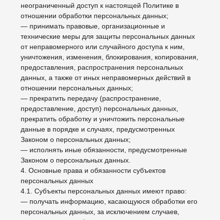
РФ.
5. Принципы обработки персональных данных
5.1. Обработка персональных данных осуществляется
на законной и справедливой основе.
5.2. Обработка персональных данных ограничивается
достижением конкретных, заранее определенных и
законных целей. Не допускается обработка
персональных данных, несовместимая с целями
сбора персональных данных.
5.3. Не допускается объединение баз данных,
содержащих персональные данные, обработка
которых осуществляется в целях, несовместимых
между собой.
5.4. Обработке подлежат только персональные
данные, которые отвечают целям их обработки.
5.5. Содержание и объем обрабатываемых
персональных данных соответствуют заявленным
целям обработки. Не допускается избыточность
обрабатываемых персональных данных по
отношению к заявленным целям их обработки.
5.6. При обработке персональных данных
обеспечивается точность персональных данных, их
достаточность, а в необходимых случаях и
актуальность по отношению к целям обработки
персональных данных. Оператор принимает
необходимые меры и/или обеспечивает их принятие
по удалению или уточнению неполных или неточных
данных.
5.7. Хранение персональных данных осуществляется
в форме, позволяющей определить субъекта